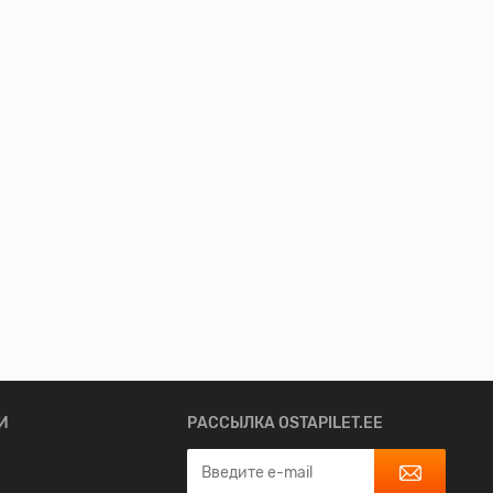
И
РАССЫЛКА OSTAPILET.EE