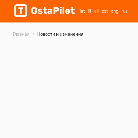
lat
lit
ell
est
eng
rus
Главная
Новости и изменения