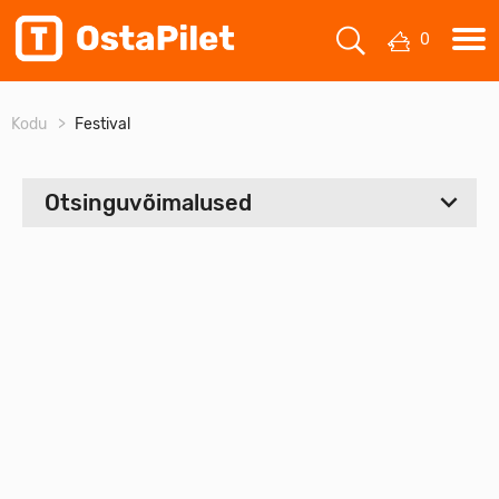
0
Kodu
Festival
Otsinguvõimalused
Valige periood
Algus:
Kuni
Hinnavahemik