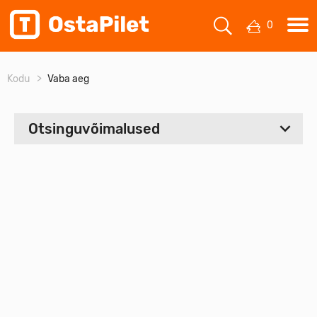
0
Kodu
Vaba aeg
Otsinguvõimalused
Valige periood
Algus:
Kuni
Hinnavahemik