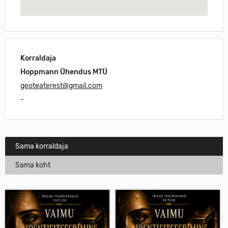
Korraldaja
Hoppmann Ühendus MTÜ
geoteaterest@gmail.com
-
Sama korraldaja
Sama koht