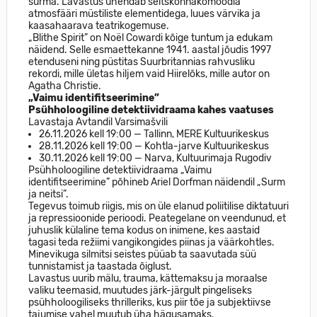
surma. Lavastus ühendab seltskonnakomöödia
atmosfääri müstiliste elementidega, luues värvika ja
kaasahaarava teatrikogemuse.
„Blithe Spirit” on Noël Cowardi kõige tuntum ja edukam
näidend. Selle esmaettekanne 1941. aastal jõudis 1997
etenduseni ning püstitas Suurbritannias rahvusliku
rekordi, mille ületas hiljem vaid Hiirelõks, mille autor on
Agatha Christie.
„Vaimu identifitseerimine”
Psühholoogiline detektiividraama kahes vaatuses
Lavastaja Avtandil Varsimašvili
26.11.2026 kell 19:00 — Tallinn, MERE Kultuurikeskus
28.11.2026 kell 19:00 — Kohtla-jarve Kultuurikeskus
30.11.2026 kell 19:00 — Narva, Kultuurimaja Rugodiv
Psühholoogiline detektiividraama „Vaimu
identifitseerimine” põhineb Ariel Dorfman näidendil „Surm
ja neitsi”.
Tegevus toimub riigis, mis on üle elanud poliitilise diktatuuri
ja repressioonide perioodi. Peategelane on veendunud, et
juhuslik külaline tema kodus on inimene, kes aastaid
tagasi teda režiimi vangikongides piinas ja väärkohtles.
Minevikuga silmitsi seistes püüab ta saavutada süü
tunnistamist ja taastada õiglust.
Lavastus uurib mälu, trauma, kättemaksu ja moraalse
valiku teemasid, muutudes järk-järgult pingeliseks
psühholoogiliseks thrilleriks, kus piir tõe ja subjektiivse
tajumise vahel muutub üha hägusamaks.