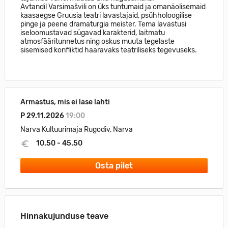
Avtandil Varsimašvili on üks tuntumaid ja omanäolisemaid
kaasaegse Gruusia teatri lavastajaid, psühholoogilise
pinge ja peene dramaturgia meister. Tema lavastusi
iseloomustavad sügavad karakterid, laitmatu
atmosfääritunnetus ning oskus muuta tegelaste
sisemised konfliktid haaravaks teatriliseks tegevuseks.
Armastus, mis ei lase lahti
P 29.11.2026
19:00
Narva Kultuurimaja Rugodiv, Narva
10.50 - 45.50
Osta pilet
Hinnakujunduse teave