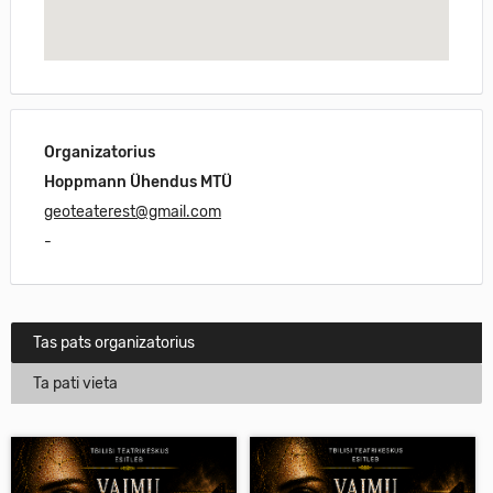
Organizatorius
Hoppmann Ühendus MTÜ
geoteaterest@gmail.com
-
Tas pats organizatorius
Ta pati vieta