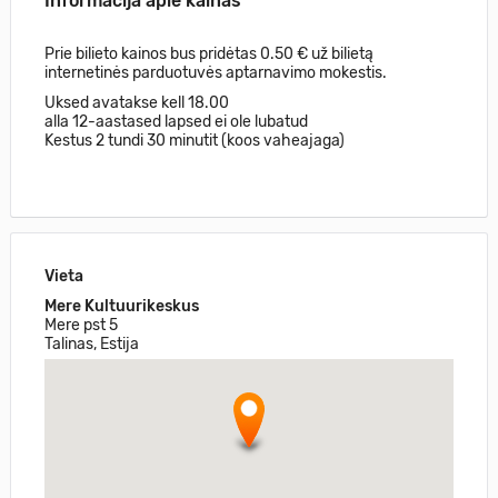
Informacija apie kainas
Prie bilieto kainos bus pridėtas 0.50 € už bilietą
internetinės parduotuvės aptarnavimo mokestis.
Uksed avatakse kell 18.00
alla 12-aastased lapsed ei ole lubatud
Kestus 2 tundi 30 minutit (koos vaheajaga)
Vieta
Mere Kultuurikeskus
Mere pst 5
Talinas, Estija