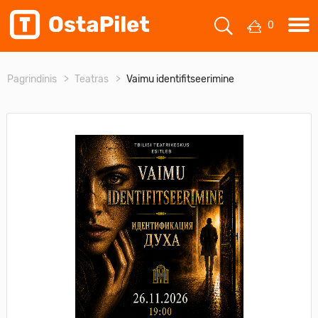
0
Pagrindinis
Teatras
Vaimu identifitseerimine