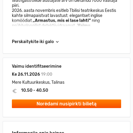
teatrigastrollide austajate arv on ületanud 7000 vaataja
piiri.
2026. aasta novembris esitleb Tbilisi teatrikeskus Eestis
kahte silmapaistvat lavastust: elegantset inglise
komöödiat
„Armastus, mis ei lase lahti”
ning
psühholoogilist detektiividraamat
„Vaimu
identifitseerimine”
.
Perskaitykite iki galo
Vaimu identifitseerimine
Ke 26.11.2026
19:00
Mere Kultuurikeskus, Talinas
10.50 - 40.50
Norėdami nusipirkti bilietą