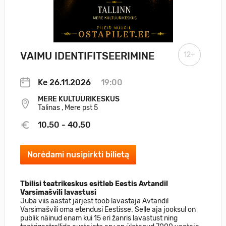
VAIMU IDENTIFITSEERIMINE
12+
Ke 26.11.2026
19:00
MERE KULTUURIKESKUS
Talinas , Mere pst 5
10.50 - 40.50
Norėdami nusipirkti bilietą
Tbilisi teatrikeskus esitleb Eestis Avtandil
Varsimašvili lavastusi
Juba viis aastat järjest toob lavastaja Avtandil
Varsimašvili oma etendusi Eestisse. Selle aja jooksul on
publik näinud enam kui 15 eri žanris lavastust ning