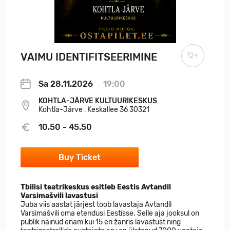
VAIMU IDENTIFITSEERIMINE
12+
Sa 28.11.2026
19:00
KOHTLA-JÄRVE KULTUURIKESKUS
Kohtla-Järve , Keskallee 36 30321
10.50 - 45.50
Buy Ticket
Tbilisi teatrikeskus esitleb Eestis Avtandil
Varsimašvili lavastusi
Juba viis aastat järjest toob lavastaja Avtandil
Varsimašvili oma etendusi Eestisse. Selle aja jooksul on
publik näinud enam kui 15 eri žanris lavastust ning