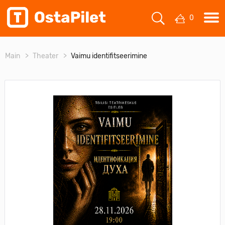
0
Main
Theater
Vaimu identifitseerimine