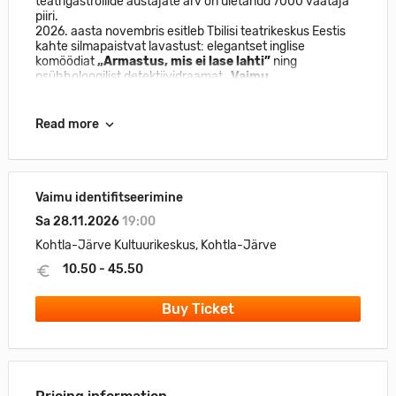
teatrigastrollide austajate arv on ületanud 7000 vaataja
piiri.
2026. aasta novembris esitleb Tbilisi teatrikeskus Eestis
kahte silmapaistvat lavastust: elegantset inglise
komöödiat
„Armastus, mis ei lase lahti”
ning
psühholoogilist detektiividraamat
„Vaimu
identifitseerimine”
.
Read more
Vaimu identifitseerimine
Sa 28.11.2026
19:00
Kohtla-Järve Kultuurikeskus, Kohtla-Järve
10.50 - 45.50
Buy Ticket